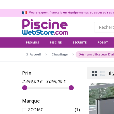
Panneau de gestion des cookies
Votre expert français en équipements et accessoires de
PROMOS
PISCINE
SÉCURITÉ
ROBOT
Accueil
Chauffage
Déshumidificateur D'ai
Prix
Il
2 499,00 € - 3 069,00 €
Marque
ZODIAC
(1)