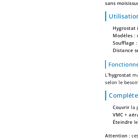
sans moisissur
Utilisati
Hygrostat 
Modèles
: 
Soufflage
:
Distance s
Fonctionn
L'
hygrostat
ma
selon le besoi
Compléter
Couvrir
la p
VMC
+
aér
Éteindre
le
Attention
: ce