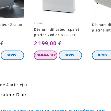
ZODIAC
ateur Zealux
Déshumidi
Déshumidificateur spa et
piscine in
piscine Zodiac DT 850 E
 €
2 199,00 €
Ajouter Au
Panier
de 4 article(s)
cateur D'air