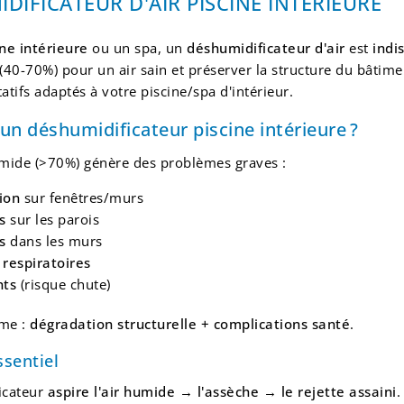
DIFICATEUR D'AIR PISCINE INTÉRIEURE
ine intérieure
ou un spa, un
déshumidificateur d'air
est
indi
(40-70%) pour un air sain et préserver la structure du bâtim
atifs adaptés à votre piscine/spa d'intérieur.
un déshumidificateur piscine intérieure ?
umide (>70%) génère des problèmes graves :
ion
sur fenêtres/murs
s
sur les parois
s
dans les murs
respiratoires
nts
(risque chute)
rme :
dégradation structurelle + complications santé
.
ssentiel
icateur
aspire l'air humide → l'assèche → le rejette assaini
.