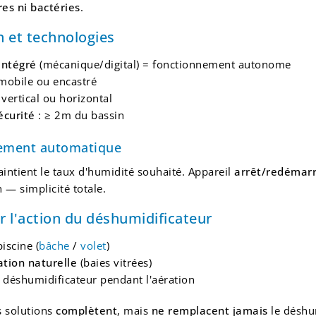
es ni bactéries
.
on et technologies
intégré
(mécanique/digital) = fonctionnement autonome
mobile ou encastré
 vertical ou horizontal
écurité
: ≥ 2m du bassin
ement automatique
intient le taux d'humidité souhaité. Appareil
arrêt/redémar
n — simplicité totale.
 l'action du déshumidificateur
iscine (
bâche
/
volet
)
ation naturelle
(baies vitrées)
 déshumidificateur pendant l'aération
s solutions
complètent
, mais
ne remplacent jamais
le déshu