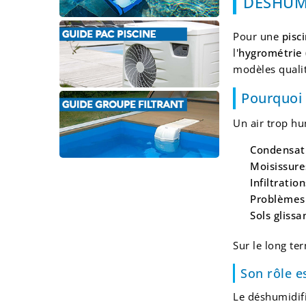
DÉSHUMI
Pour une
pisc
l'
hygrométrie
modèles qualit
Pourquoi 
Un air trop h
Condensat
Moisissure
Infiltration
Problèmes 
Sols glissa
Sur le long te
Son rôle e
Le déshumidif