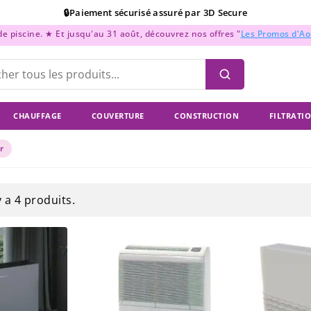
🔒Paiement sécurisé assuré par 3D Secure
 piscine. ★ Et jusqu'au 31 août, découvrez nos offres "
Les Promos d'A
📞Support Téléphonique : Du lundi au vendredi de 9h à 18h
💳Paiement en 2x, 3x, et 4x sans frais !
CHAUFFAGE
COUVERTURE
CONSTRUCTION
FILTRATI
r
 y a 4 produits.