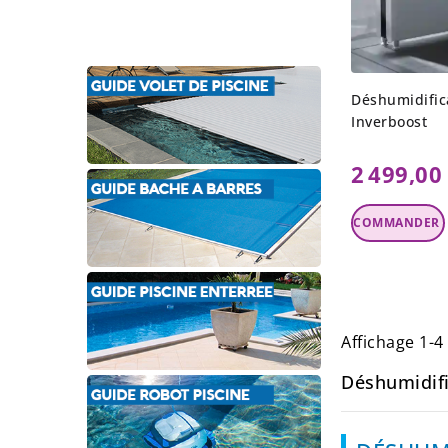
Déshumidific
Inverboost
2 499,00
Ajouter Au
Panier
Affichage 1-4 
Déshumidifi