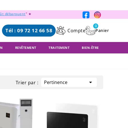
oût débarquent
" ★
0
Tél : 09 72 12 66 58
Compte
ON
REVÊTEMENT
TRAITEMENT
BIEN-ÊTRE

Pertinence
Trier par :