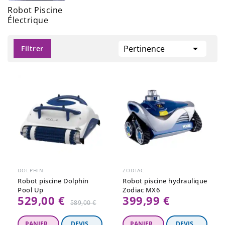
Robot Piscine
Électrique

Pertinence
Filtrer
DOLPHIN
ZODIAC
Robot piscine Dolphin
Robot piscine hydraulique
Pool Up
Zodiac MX6
529,00 €
399,99 €
Prix
589,00 €