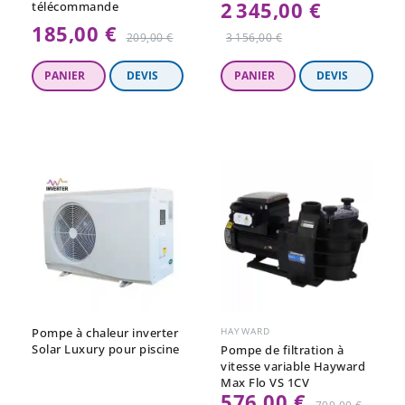
2 345,00 €
télécommande
Prix
185,00 €
Prix
209,00 €
3 156,00 €
régulier
régulier
Pompe à chaleur inverter
HAYWARD
Solar Luxury pour piscine
Pompe de filtration à
vitesse variable Hayward
Max Flo VS 1CV
576,00 €
Prix