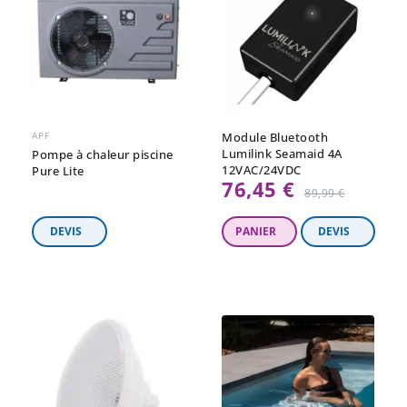
APF
Module Bluetooth
Lumilink Seamaid 4A
Pompe à chaleur piscine
12VAC/24VDC
Pure Lite
76,45 €
Prix
89,99 €
régulier