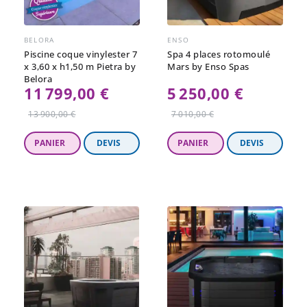
BELORA
ENSO
Piscine coque vinylester 7
Spa 4 places rotomoulé
x 3,60 x h1,50 m Pietra by
Mars by Enso Spas
Belora
11 799,00 €
5 250,00 €
Prix
Prix
13 900,00 €
7 010,00 €
régulier
régulier