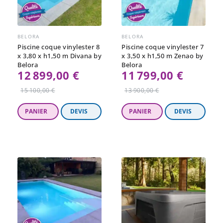
BELORA
BELORA
Piscine coque vinylester 8
Piscine coque vinylester 7
x 3,80 x h1,50 m Divana by
x 3,50 x h1,50 m Zenao by
Belora
Belora
12 899,00 €
11 799,00 €
Prix
Prix
15 100,00 €
13 900,00 €
régulier
régulier