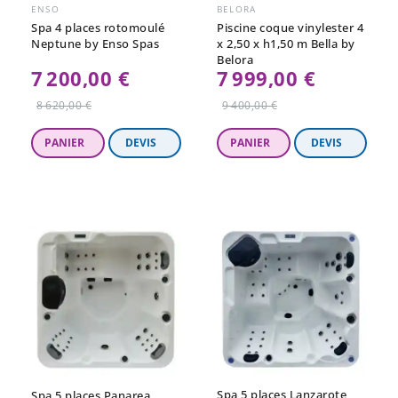
ENSO
BELORA
Spa 4 places rotomoulé
Piscine coque vinylester 4
Neptune by Enso Spas
x 2,50 x h1,50 m Bella by
Belora
7 200,00 €
7 999,00 €
Prix
Prix
8 620,00 €
9 400,00 €
régulier
régulier
Spa 5 places Lanzarote
Spa 5 places Panarea