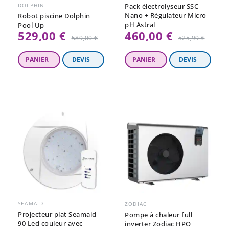
DOLPHIN
Pack électrolyseur SSC
Nano + Régulateur Micro
Robot piscine Dolphin
pH Astral
Pool Up
529,00 €
460,00 €
Prix
Prix
589,00 €
525,99 €
régulier
régulier
SEAMAID
ZODIAC
Projecteur plat Seamaid
Pompe à chaleur full
90 Led couleur avec
inverter Zodiac HPO