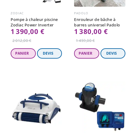
ZODIAC
PADOLO
Pompe à chaleur piscine
Enrouleur de bâche à
Zodiac Power Inverter
barres universel Padolo
1 390,00 €
1 380,00 €
Prix
Prix
2 012,00 €
1 459,00 €
régulier
régulier