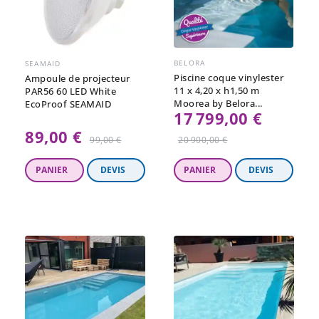
BELORA
SEAMAID
Piscine coque vinylester
Ampoule de projecteur
11 x 4,20 x h1,50 m
PAR56 60 LED White
Moorea by Belora...
EcoProof SEAMAID
17 799,00 €
Prix
89,00 €
Prix
99,00 €
20 900,00 €
régulier
régulier