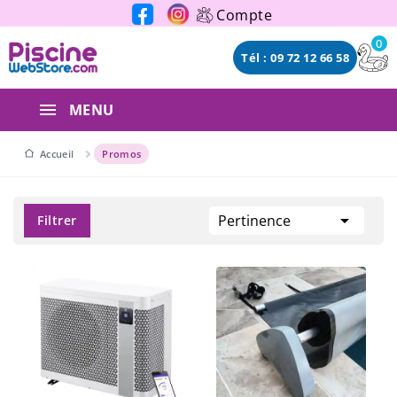
Panneau de gestion des cookies
Compte
0
Tél : 09 72 12 66 58
MENU
Accueil
Promos

Pertinence
Filtrer