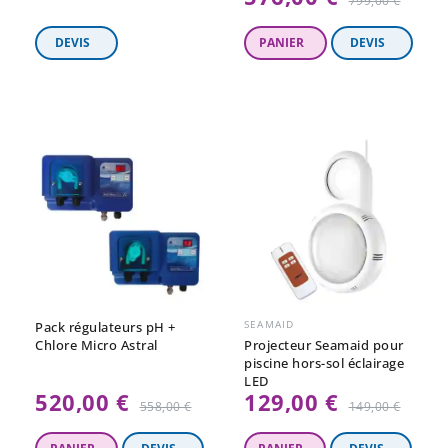
799,00 €
régulier
SEAMAID
Pack régulateurs pH +
Chlore Micro Astral
Projecteur Seamaid pour
piscine hors-sol éclairage
LED
520,00 €
129,00 €
Prix
Prix
558,00 €
149,00 €