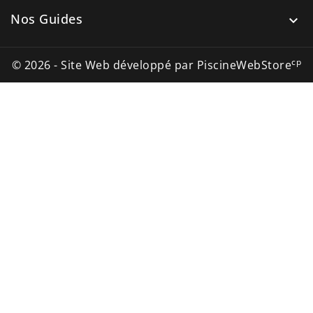
Nos Guides

cp
© 2026 - Site Web développé par PiscineWebStore