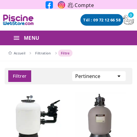
Panneau de gestion des cookies
Compte
0
Tél : 09 72 12 66 58
MENU
Accueil
Filtration
Filtre

Pertinence
Filtrer