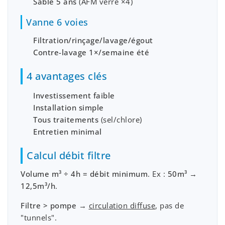
Sable 5 ans
(AFM verre ×4)
Vanne 6 voies
Filtration/rinçage/lavage/égout
Contre-lavage 1×/semaine été
4 avantages clés
Investissement faible
Installation simple
Tous traitements
(sel/chlore)
Entretien minimal
Calcul débit filtre
Volume m³ ÷ 4h = débit minimum
. Ex :
50m³ →
12,5m³/h
.
Filtre > pompe
→
circulation diffuse
, pas de
"tunnels".