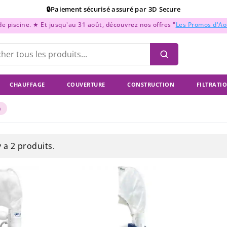
🔒Paiement sécurisé assuré par 3D Secure
 piscine. ★ Et jusqu'au 31 août, découvrez nos offres "
Les Promos d'A
📞Support Téléphonique : Du lundi au vendredi de 9h à 18h
💳Paiement en 2x, 3x, et 4x sans frais !
CHAUFFAGE
COUVERTURE
CONSTRUCTION
FILTRATI
n
 y a 2 produits.