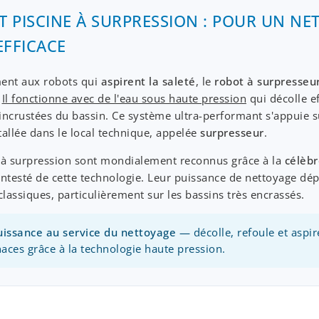
 PISCINE À SURPRESSION : POUR UN NE
EFFICACE
ent aux robots qui
aspirent la saleté
, le
robot à surpresseu
.
Il fonctionne avec de l'eau sous haute pression
qui décolle e
incrustées du bassin. Ce système ultra-performant s'appuie 
tallée dans le local technique, appelée
surpresseur
.
 à surpression sont mondialement reconnus grâce à la
célèbr
ontesté de cette technologie. Leur puissance de nettoyage dé
classiques, particulièrement sur les bassins très encrassés.
uissance au service du nettoyage
— décolle, refoule et aspire
naces grâce à la technologie haute pression.