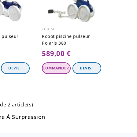
ZODIAC
e pulseur
Robot piscine pulseur
Polaris 380
589,00 €
Ajouter Au
Panier
de 2 article(s)
ne À Surpression