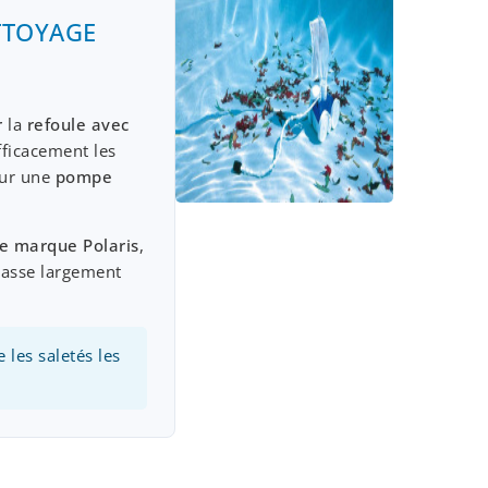
TTOYAGE
r
la
refoule avec
fficacement les
sur une
pompe
e marque Polaris
,
passe largement
 les saletés les