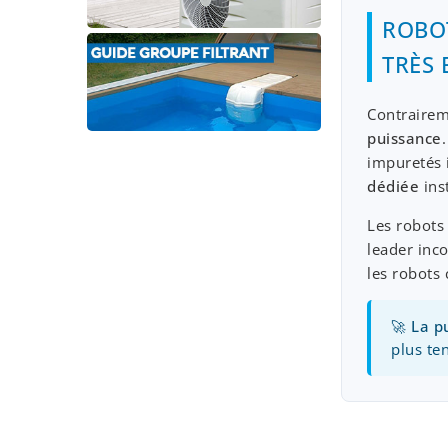
ROBOT
TRÈS 
Contrairem
puissance
impuretés 
dédiée
ins
Les robots
leader inc
les robots 
🚀
La p
plus te