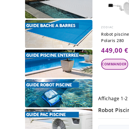
ZODIAC
Robot piscin
Polaris 280
449,00 €
Ajouter Au
Panier
Affichage 1-2 
Robot Pisci