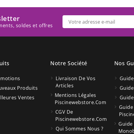
letter
ents, soldes et offres
uits
Notre Société
Nos Gu
omotions
Livraison De Vos
Guide
Articles
veaux Produits
Guide
Mentions Légales
lleures Ventes
Guide
Piscinewebstore.com
Guide
CGV De
Piscin
Piscinewebstore.com
Guide
Qui Sommes Nous ?
Monobl