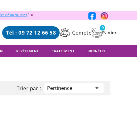
oût débarquent
" ★
0
Tél : 09 72 12 66 58
Compte
ON
REVÊTEMENT
TRAITEMENT
BIEN-ÊTRE

Pertinence
Trier par :