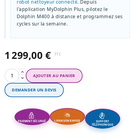
robot nettoyeur connecté
. Depuis
l'application MyDolphin Plus, pilotez le
Dolphin M400 à distance et programmez ses
cycles sur la semaine.
1 299,00 €
TTC
AJOUTER AU PANIER
DEMANDER UN DEVIS
SUPPORT
LIVRAISON RAPIDE
PAIEMENT SÉCURISÉ
TÉLÉPHONIQUE