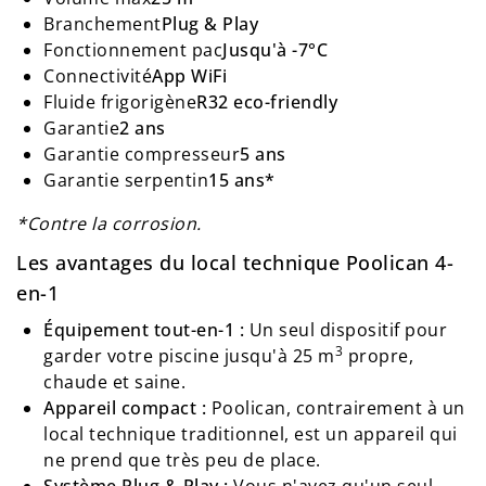
Branchement
Plug
& Play
Fonctionnement
pac
Jusqu'à
-7°C
Connectivité
App
WiFi
Fluide frigorigène
R32 eco-friendly
Garantie
2 ans
Garantie compresseur
5 ans
Garantie serpentin
15 ans*
*Contre la corrosion.
Les avantages du local technique Poolican 4-
en-1
Équipement tout-en-1 :
Un seul dispositif pour
3
garder votre piscine jusqu'à 25 m
propre,
chaude et saine.
Appareil compact :
Poolican, contrairement à un
local technique traditionnel, est un appareil qui
ne prend que très peu de place.