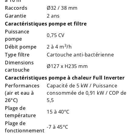
Raccords
Ø32 / 38 mm
Garantie
2 ans
Caractéristiques pompe et filtre
Puissance
0,75 CV
pompe
3
Débit pompe
2 à 4 m
/h
Type filtre
Cartouche anti-bactérienne
Dimensions
Ø127 x H235 mm
cartouche
Caractéristiques pompe à chaleur Full Inverter
Performances
Capacité de 5 kW / Puissance
(air et eau à
consommée de 0,91 kW / COP de
26°C)
5,5
Plage de
15 à 40°C
température
Plage de
-7 à 45°C
fonctionnement