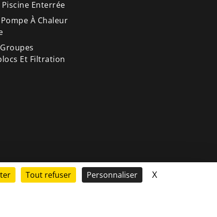
 Piscine Enterrée
 Pompe À Chaleur
e
 Groupes
ocs Et Filtration
X
Masquer le ba
ter
Tout refuser
Personnaliser