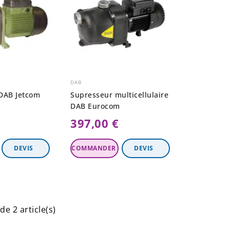
DAB
DAB Jetcom
Supresseur multicellulaire
DAB Eurocom
397,00 €
Ajouter Au
Panier
de 2 article(s)