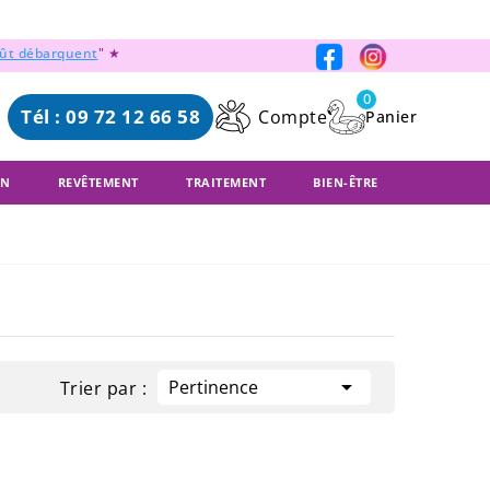
oût débarquent
" ★
0
Tél : 09 72 12 66 58
Compte
ON
REVÊTEMENT
TRAITEMENT
BIEN-ÊTRE

Pertinence
Trier par :