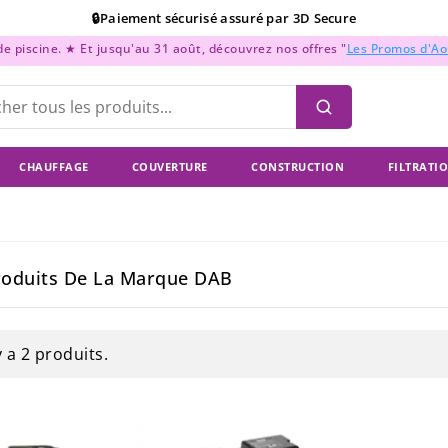
🔒Paiement sécurisé assuré par 3D Secure
 piscine. ★ Et jusqu'au 31 août, découvrez nos offres "
Les Promos d'A
📞Support Téléphonique : Du lundi au vendredi de 9h à 18h
💳Paiement en 2x, 3x, et 4x sans frais !
CHAUFFAGE
COUVERTURE
CONSTRUCTION
FILTRATI
roduits De La Marque DAB
 y a 2 produits.