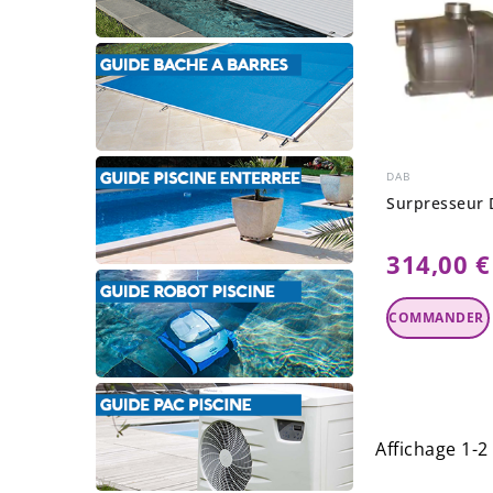
DAB
Surpresseur 
314,00 €
Ajouter Au
Panier
Affichage 1-2 