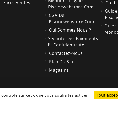
Mentions Légales
lleures Ventes
Guide
Piscinewebstore.com
Guide
CGV De
Piscin
Piscinewebstore.com
Guide
Qui Sommes Nous ?
Monobl
Sécurité Des Paiements
Et Confidentialité
Contactez-Nous
Plan Du Site
Magasins
cp
Tout accep
Store
e contrôle sur ceux que vous souhaitez activer