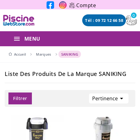
Panneau de gestion des cookies
Compte
0
Tél : 09 72 12 66 58
MENU
Accueil
Marques
SANIKING
Liste Des Produits De La Marque SANIKING

Pertinence
Filtrer