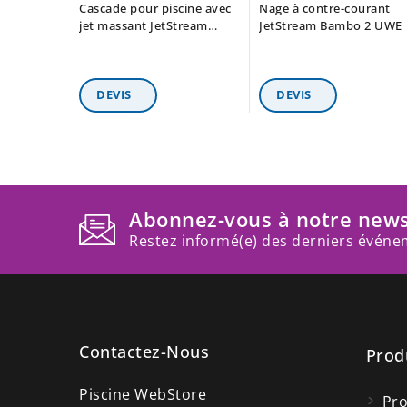
Cascade pour piscine avec
Nage à contre-courant
jet massant JetStream
JetStream Bambo 2 UWE
Cascada UWE
Abonnez-vous à notre news
Restez informé(e) des derniers événem
Contactez-Nous
Prod
Piscine WebStore
Pr