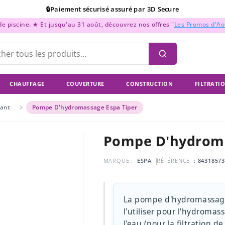
📞Support Téléphonique : Du lundi au vendredi de 9h à 18h
 piscine. ★ Et jusqu'au 31 août, découvrez nos offres "
Les Promos d'A
💳Paiement en 2x, 3x, et 4x sans frais !
CHAUFFAGE
COUVERTURE
CONSTRUCTION
FILTRATI
rant
Pompe D'hydromassage Espa Tiper
Pompe D'hydroma
MARQUE :
ESPA
RÉFÉRENCE
: 8431857
La pompe d'hydromassage 
l'utiliser pour l'hydromas
l'eau (pour la filtration