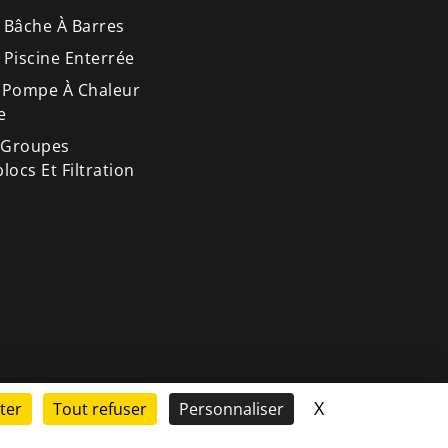
 Bâche À Barres
 Piscine Enterrée
 Pompe À Chaleur
e
 Groupes
ocs Et Filtration
X
Masquer le ba
ter
Tout refuser
Personnaliser