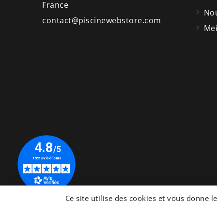
France
Nou
contact@piscinewebstore.com
Mei
© 2026 - Site Web développé par PiscineWeb
Ce site utilise des cookies et vous donne l