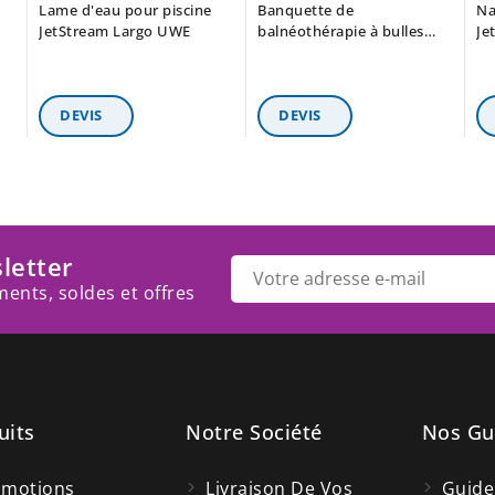
Lame d'eau pour piscine
Banquette de
Na
JetStream Largo UWE
balnéothérapie à bulles
Je
d'air JetStream Perla UWE
letter
ents, soldes et offres
uits
Notre Société
Nos Gu
omotions
Livraison De Vos
Guide