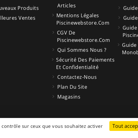
Articles
veaux Produits
Guide
Mentions Légales
lleures Ventes
Guide
Piscinewebstore.com
Guide
CGV De
Piscin
Piscinewebstore.com
Guide
Qui Sommes Nous ?
Monobl
Sécurité Des Paiements
Et Confidentialité
Contactez-Nous
Plan Du Site
Magasins
cp
Tout accep
Store
e contrôle sur ceux que vous souhaitez activer