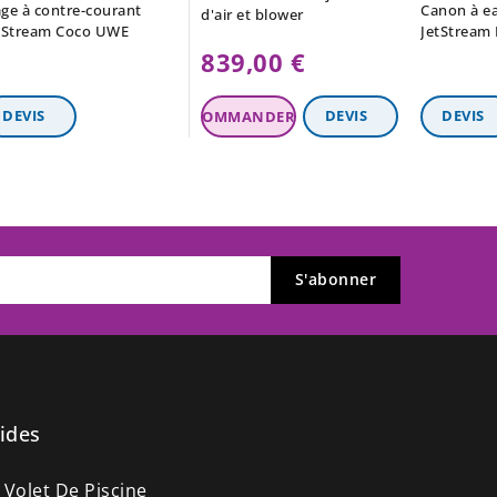
ge à contre-courant
Canon à ea
d'air et blower
tStream Coco UWE
JetStream
839,00 €
ides
 Volet De Piscine