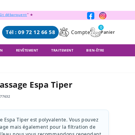
oût débarquent
" ★
0
Tél : 09 72 12 66 58
Compte
ON
REVÊTEMENT
TRAITEMENT
BIEN-ÊTRE
ssage Espa Tiper
377632
Espa Tiper est polyvalente. Vous pouvez
sage mais également pour la filtration de
 de l'eau nous vous recommandons cependant