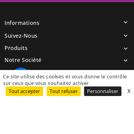

Informations
Suivez-Nous

Produits

Notre Société

Nos Guides

Ce site utilise des cookies et vous donne le contrôle
sur ceux que vous souhaitez activer
X
M
cp
Tout accepter
Tout refuser
Personnaliser
© 2026 - Site Web développé par PiscineWebStore