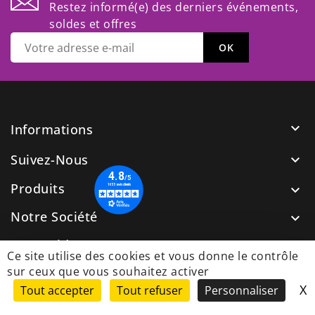
Restez informé(e) des derniers événements,
soldes et offres

Informations
Suivez-Nous

Produits

Notre Société

Nos Guides

Ce site utilise des cookies et vous donne le contrôle
sur ceux que vous souhaitez activer
X
M
cp
Tout accepter
Tout refuser
Personnaliser
© 2026 - Site Web développé par PiscineWebStore