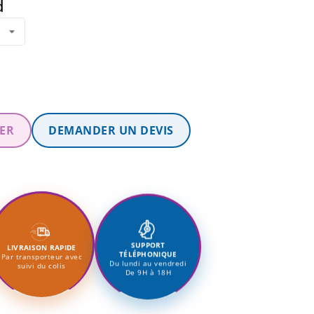
d
IER
DEMANDER UN DEVIS
SUPPORT
LIVRAISON RAPIDE
TÉLÉPHONIQUE
Par transporteur avec
Du lundi au vendredi
suivi du colis
De 9H à 18H