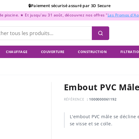
🔒Paiement sécurisé assuré par 3D Secure
 piscine. ★ Et jusqu'au 31 août, découvrez nos offres "
Les Promos d'A
📞Support Téléphonique : Du lundi au vendredi de 9h à 18h
💳Paiement en 2x, 3x, et 4x sans frais !
CHAUFFAGE
COUVERTURE
CONSTRUCTION
FILTRATI
Embout PVC Mâl
RÉFÉRENCE
: 1000000061192
L'embout PVC mâle se décline en 
se visse et se colle.