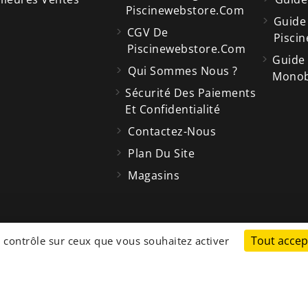
Piscinewebstore.com
Guide
CGV De
Piscin
Piscinewebstore.com
Guide
Qui Sommes Nous ?
Monobl
Sécurité Des Paiements
Et Confidentialité
Contactez-Nous
Plan Du Site
Magasins
cp
Tout accep
Store
e contrôle sur ceux que vous souhaitez activer