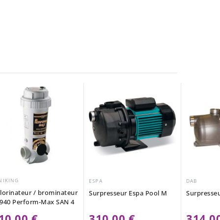
NIKING
ESPA
DAB
lorinateur / brominateur
Surpresseur Espa Pool M
Surpresse
940 Perform-Max SAN 4
10,00 €
310,00 €
314,0