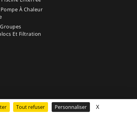
 Pompe À Chaleur
e
 Groupes
ocs Et Filtration
X
Masquer le ba
ter
Tout refuser
Personnaliser