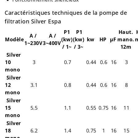
Caractéristiques techniques de la pompe de
filtration Silver Espa
P1
P1
Haut.
A /
A /
Modèle
(kw)
(kw)
kw
HP
µF
mano.
1~230V
3~400V
/ 1~
/ 3~
12m
Silver
10
3
0.7
0.44
0.6
16
3
mono
Silver
12
3.1
0.8
0.44
0.6
16
8
mono
Silver
15
5.5
1.1
0.55
0.75
16
11
mono
Silver
18
6.2
1.4
0.75
1
16
15