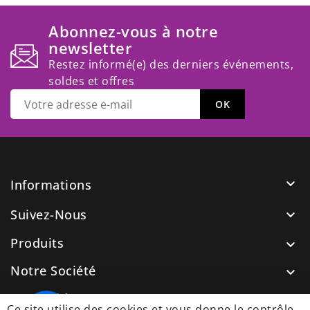
Abonnez-vous à notre
newsletter
Restez informé(e) des derniers événements,
soldes et offres

Informations
Suivez-Nous

Produits

Notre Société

Nos Guides

Ce site utilise des cookies et vous donne le contrôle