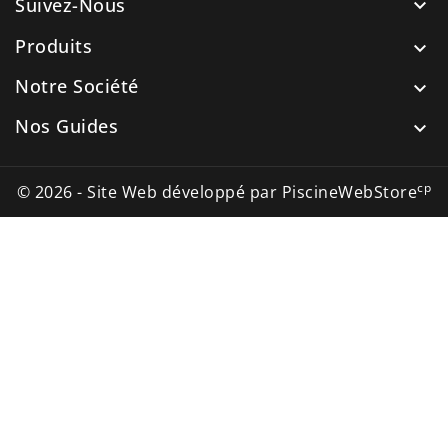
Suivez-Nous

Produits

Notre Société

Nos Guides

cp
© 2026 - Site Web développé par PiscineWebStore