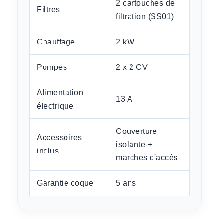
2 cartouches de
Filtres
filtration (SS01)
Chauffage
2 kW
Pompes
2 x 2 CV
Alimentation
13 A
électrique
Couverture
Accessoires
isolante +
inclus
marches d'accès
Garantie coque
5 ans