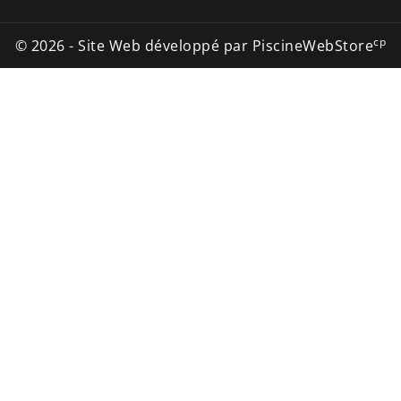
cp
© 2026 - Site Web développé par PiscineWebStore