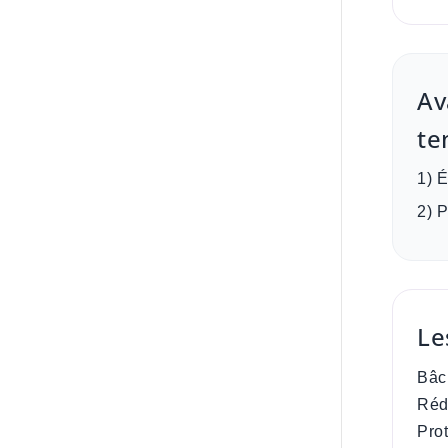
Av
te
1) 
2) 
Le
Bâc
Réd
Prot