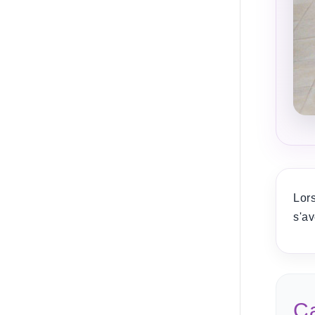
Lor
s'av
Ca