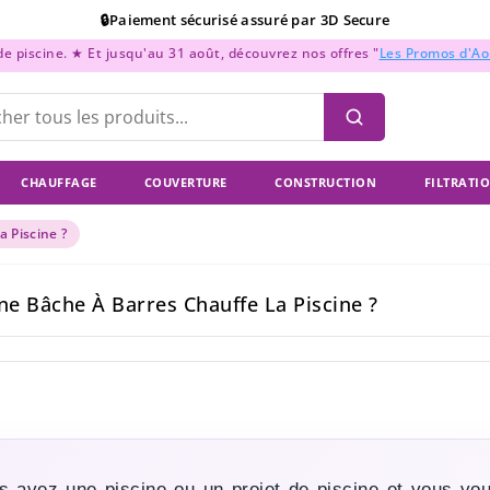
📞Support Téléphonique : Du lundi au vendredi de 9h à 18h
 piscine. ★ Et jusqu'au 31 août, découvrez nos offres "
Les Promos d'A
💳Paiement en 2x, 3x, et 4x sans frais !
CHAUFFAGE
COUVERTURE
CONSTRUCTION
FILTRATI
 Piscine ?
ne Bâche À Barres Chauffe La Piscine ?
s avez une piscine ou un projet de piscine et vous v