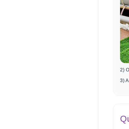
2) O
3) A
Qu