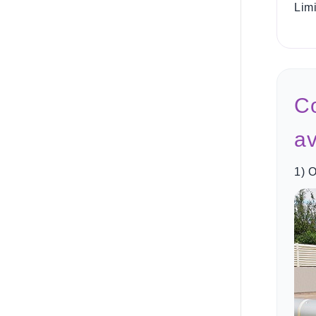
Lim
Co
av
1) O