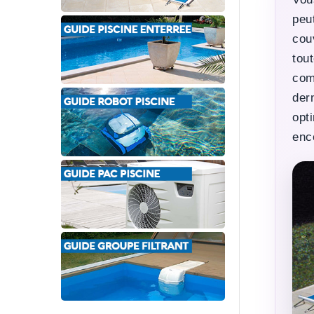
peu
cou
tou
com
der
opt
enc