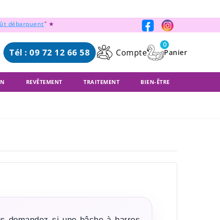
oût débarquent
" ★
0
Tél : 09 72 12 66 58
Compte
ON
REVÊTEMENT
TRAITEMENT
BIEN-ÊTRE
ous demandez si une bâche à barres