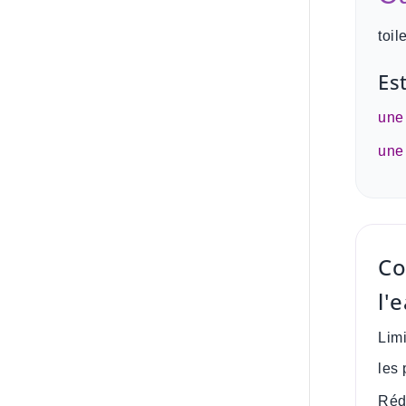
toi
Es
une 
une 
Co
l'
Limi
les 
Réd