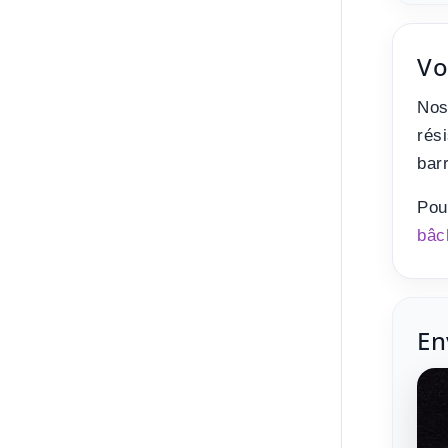
Vo
Nos
rés
bar
Pou
bâc
En