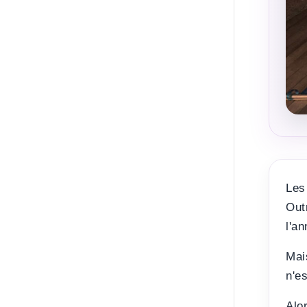
Les
Out
l'a
Mai
n'es
Alo