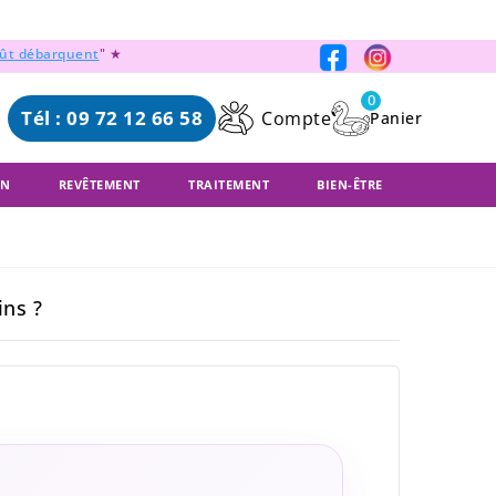
oût débarquent
" ★
0
Tél : 09 72 12 66 58
Compte
ON
REVÊTEMENT
TRAITEMENT
BIEN-ÊTRE
ns ?