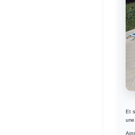
Et 
une
Ain