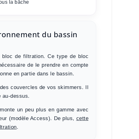
sous la bâche
vironnement du bassin
e
bloc de filtration
. Ce type de bloc
t nécessaire de le prendre en compte
ionne en partie dans le bassin
.
n des couvercles de vos skimmers
. Il
e au-dessus.
on monte un peu plus en gamme avec
eur (modèle Access). De plus,
cette
tration
.