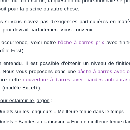
me tout un chacun, la question du porte-monnaie se pos
soit pour la piscine ou autre chose.
rs si vous n'avez pas d'exigences particulières en matiè
t prix devrait parfaitement vous convenir.
l'occurrence, voici notre
bâche à barres prix
avec finit
dèle First).
n entendu, il est possible d'obtenir un niveau de finiti
. Nous vous proposons donc une
bâche à barres avec ou
ore cette
couverture à barres avec bandes anti-abras
s (modèle Excel+).
our éclaircir le jargon
:
urlets sur les longueurs = Meilleure tenue dans le temps
urlets + Bandes anti-abrasion = Encore meilleure tenue da