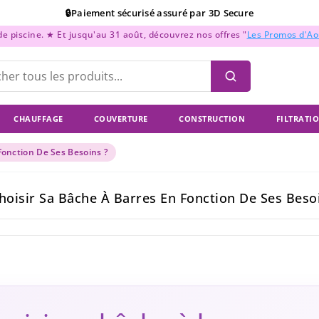
🔒Paiement sécurisé assuré par 3D Secure
📞Support Téléphonique : Du lundi au vendredi de 9h à 18h
 piscine. ★ Et jusqu'au 31 août, découvrez nos offres "
Les Promos d'A
💳Paiement en 2x, 3x, et 4x sans frais !
CHAUFFAGE
COUVERTURE
CONSTRUCTION
FILTRATI
onction De Ses Besoins ?
isir Sa Bâche À Barres En Fonction De Ses Besoi