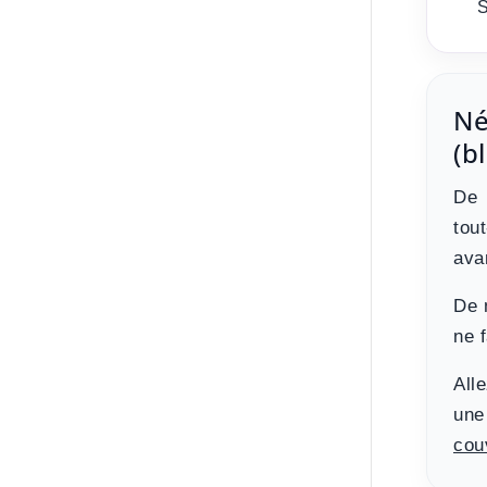
S
Né
(b
De 
tou
ava
De 
ne 
All
un
couv