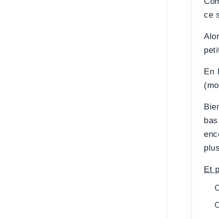
Com
ce 
Alo
peti
En 
(mo
Bie
bas
enc
plu
Et p
O
O