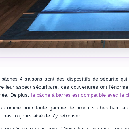
 bâches 4 saisons sont des dispositifs de sécurité qu
re leur aspect sécuritaire, ces couvertures ont l'énorme 
nnée. De plus,
la bâche à barres est compatible avec la p
s comme pour toute gamme de produits cherchant à c
t pas toujours aisé de s'y retrouver.
rs on s'y colle pour vous ! Voici les principaux besoin