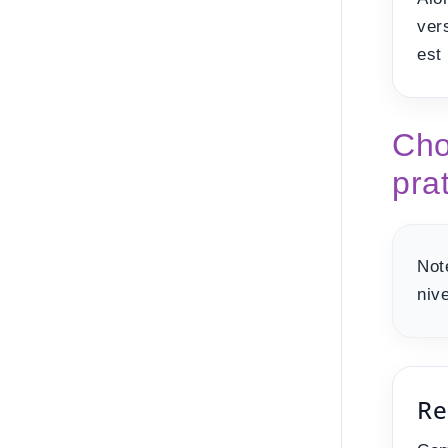
ver
est
Cho
pra
Not
niv
Re