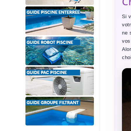
C
Si 
vot
ne 
vos
Alo
choi